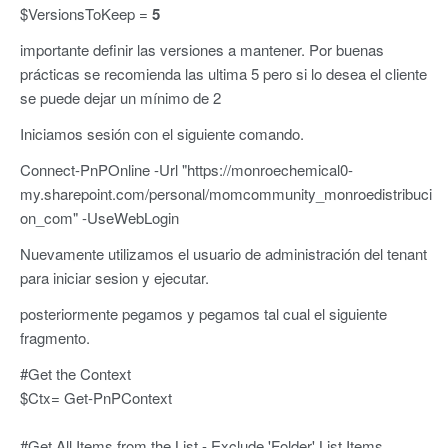
$VersionsToKeep =
5
importante definir las versiones a mantener. Por buenas
prácticas se recomienda las ultima 5 pero si lo desea el cliente
se puede dejar un mínimo de 2
Iniciamos sesión con el siguiente comando.
Connect-PnPOnline -Url "https://monroechemical0-
my.sharepoint.com/personal/momcommunity_monroedistribuci
on_com" -UseWebLogin
Nuevamente utilizamos el usuario de administración del tenant
para iniciar sesion y ejecutar.
posteriormente pegamos y pegamos tal cual el siguiente
fragmento.
#Get the Context
$Ctx= Get-PnPContext
#Get All Items from the List - Exclude 'Folder' List Items