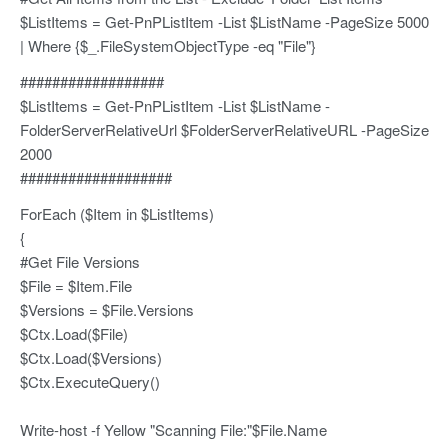
$ListItems = Get-PnPListItem -List $ListName -PageSize 5000
| Where {$_.FileSystemObjectType -eq "File"}
##################
$ListItems = Get-PnPListItem -List $ListName -
FolderServerRelativeUrl $FolderServerRelativeURL -PageSize
2000
###################
ForEach ($Item in $ListItems)
{
#Get File Versions
$File = $Item.File
$Versions = $File.Versions
$Ctx.Load($File)
$Ctx.Load($Versions)
$Ctx.ExecuteQuery()
Write-host -f Yellow "Scanning File:"$File.Name