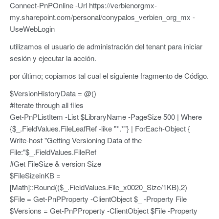
Connect-PnPOnline -Url https://verbienorgmx-
my.sharepoint.com/personal/conypalos_verbien_org_mx -
UseWebLogin
utilizamos el usuario de administración del tenant para iniciar
sesión y ejecutar la acción.
por último; copiamos tal cual el siguiente fragmento de Código.
$VersionHistoryData = @()
#Iterate through all files
Get-PnPListItem -List $LibraryName -PageSize 500 | Where
{$_.FieldValues.FileLeafRef -like "*.*"} | ForEach-Object {
Write-host "Getting Versioning Data of the
File:"$_.FieldValues.FileRef
#Get FileSize & version Size
$FileSizeinKB =
[Math]::Round(($_.FieldValues.File_x0020_Size/1KB),2)
$File = Get-PnPProperty -ClientObject $_ -Property File
$Versions = Get-PnPProperty -ClientObject $File -Property