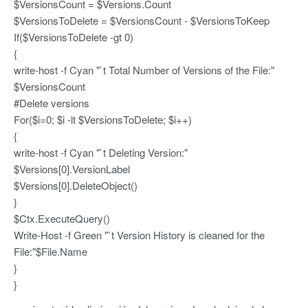
$VersionsCount = $Versions.Count
$VersionsToDelete = $VersionsCount - $VersionsToKeep
If($VersionsToDelete -gt 0)
{
write-host -f Cyan "`t Total Number of Versions of the File:"
$VersionsCount
#Delete versions
For($i=0; $i -lt $VersionsToDelete; $i++)
{
write-host -f Cyan "`t Deleting Version:"
$Versions[0].VersionLabel
$Versions[0].DeleteObject()
}
$Ctx.ExecuteQuery()
Write-Host -f Green "`t Version History is cleaned for the
File:"$File.Name
}
}