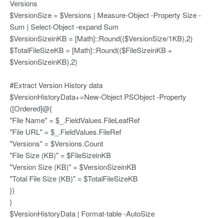
Versions
$VersionSize = $Versions | Measure-Object -Property Size -
Sum | Select-Object -expand Sum
$VersionSizeinKB = [Math]::Round(($VersionSize/1KB),2)
$TotalFileSizeKB = [Math]::Round(($FileSizeinKB +
$VersionSizeinKB),2)
#Extract Version History data
$VersionHistoryData+=New-Object PSObject -Property
([Ordered]@{
"File Name" = $_.FieldValues.FileLeafRef
"File URL" = $_.FieldValues.FileRef
"Versions" = $Versions.Count
"File Size (KB)" = $FileSizeinKB
"Version Size (KB)" = $VersionSizeinKB
"Total File Size (KB)" = $TotalFileSizeKB
})
}
$VersionHistoryData | Format-table -AutoSize