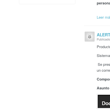
person
Leer m
ALERT
Publicado
Product
Sistema
Se pres
un corre
Composi
Asunto 