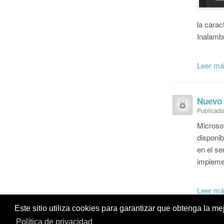
la carac
Inalamb
Leer m
Nuevo 
Publicado
Microsof
disponib
en el se
implemen
Leer m
Este sitio utiliza cookies para garantizar que obtenga la m
Política de privacidad