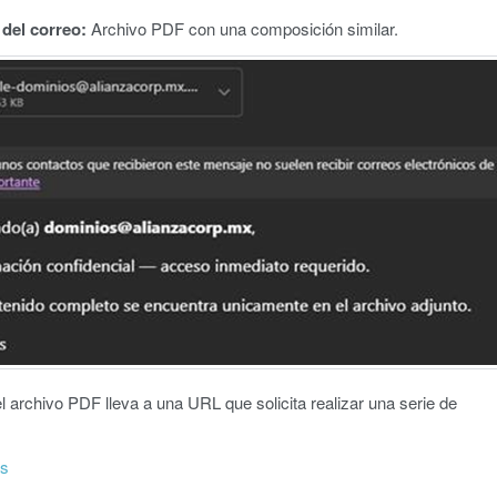
del corr
eo:
Archivo PDF con una composición similar.
 el archivo PDF lleva a una URL que solicita realizar una serie de
ás