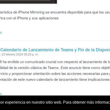
terística de iPhone Mirroring se encuentra disponible para que los us
rica con el iPhone
y sus aplicaciones
ás
Calendario de Lanzamiento de Teams y Fin de la Disponi
: 23 febrero 2024 06:23 p. m.
t ha emitido un comunicado crucial con respecto al lanzamiento de la
ilidad de la versión clásica de Teams. Este anuncio tiene como objet
rvicio y proporcionar orientación sobre las acciones necesarias para 
tación de este nuevo calendario de lanzamiento tiene implicaciones s
ás
ejor experiencia en nuestro sitio web. Para obtener más informac