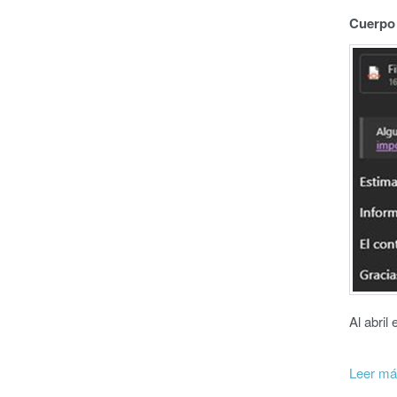
Cuerpo 
Al abril
Leer m