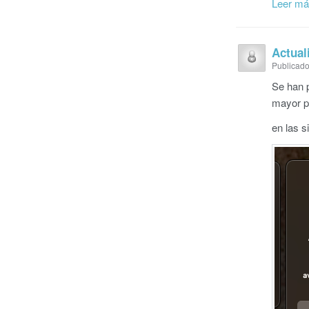
Leer m
Actual
Publicado
Se han p
mayor pa
en las s