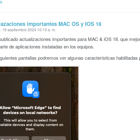
ás
iazaciones importantes MAC OS y IOS 18
: 19 septiembre 2024 10:13 a. m.
ublicado actualizaciones importantes para MAC & iOS 18. que mejora
rte de aplicaciones instaladas en los equipos.
iguientes pantallas podremos ver algunas características habilitada