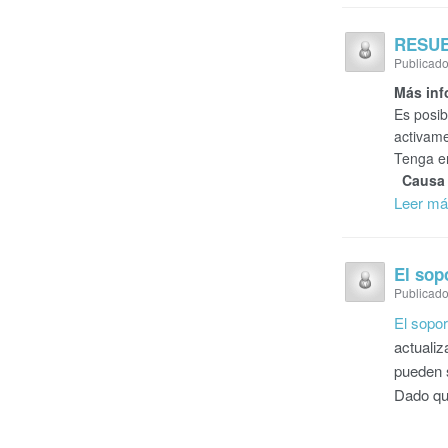
RESUEL
Publicado
Más inf
Es posib
activame
Tenga en
Causa 
Leer m
El sop
Publicado
El sopor
actualiz
pueden s
Dado que