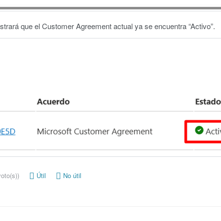
ostrará que el Customer Agreement actual ya se encuentra “Activo”.
oto(s))
Útil
No útil