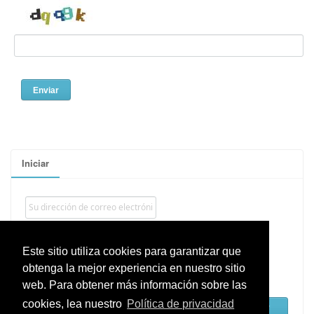
Iniciar
Este sitio utiliza cookies para garantizar que
obtenga la mejor experiencia en nuestro sitio
Recordarme
web. Para obtener más información sobre las
cookies, lea nuestro
Política de privacidad
¿Recuperar?